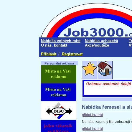
Nabídka volných míst
Nabídka uchazečů
T
O nás, kontakt
Akce/soutěže
V
Přihlásit
/
Registrovat
Personální reklama
Nabídka řemesel a sl
přidat inzerát
Nemáte zapnutý filtr, zobrazují
přidat inzerát