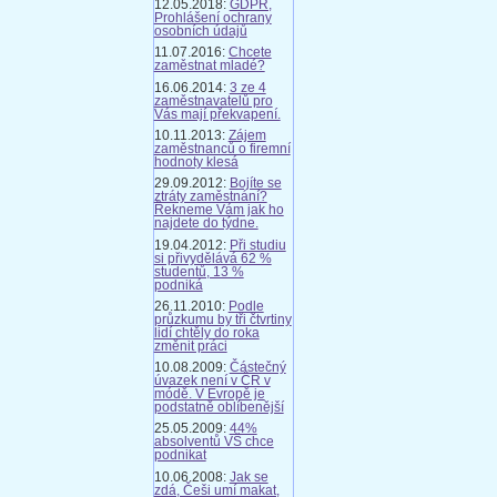
12.05.2018:
GDPR,
Prohlášení ochrany
osobních údajů
11.07.2016:
Chcete
zaměstnat mladé?
16.06.2014:
3 ze 4
zaměstnavatelů pro
Vás mají překvapení.
10.11.2013:
Zájem
zaměstnanců o firemní
hodnoty klesá
29.09.2012:
Bojíte se
ztráty zaměstnání?
Řekneme Vám jak ho
najdete do týdne.
19.04.2012:
Při studiu
si přivydělává 62 %
studentů, 13 %
podniká
26.11.2010:
Podle
průzkumu by tři čtvrtiny
lidí chtěly do roka
změnit práci
10.08.2009:
Částečný
úvazek není v ČR v
módě. V Evropě je
podstatně oblíbenější
25.05.2009:
44%
absolventů VŠ chce
podnikat
10.06.2008:
Jak se
zdá, Češi umí makat,