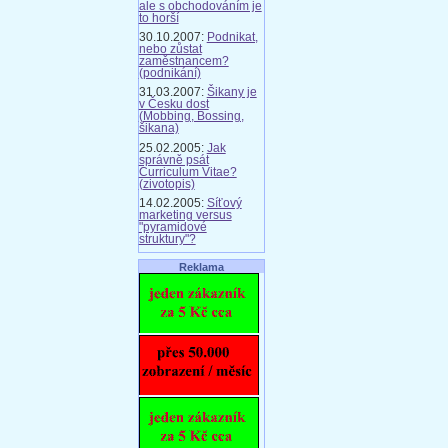
ale s obchodováním je
to horší
30.10.2007:
Podnikat,
nebo zůstat
zaměstnancem?
(podnikání)
31.03.2007:
Šikany je
v Česku dost
(Mobbing, Bossing,
šikana)
25.02.2005:
Jak
správně psát
Curriculum Vitae?
(zivotopis)
14.02.2005:
Síťový
marketing versus
"pyramidové
struktury"?
Reklama