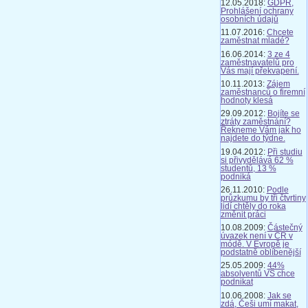
12.05.2018:
GDPR,
Prohlášení ochrany
osobních údajů
11.07.2016:
Chcete
zaměstnat mladé?
16.06.2014:
3 ze 4
zaměstnavatelů pro
Vás mají překvapení.
10.11.2013:
Zájem
zaměstnanců o firemní
hodnoty klesá
29.09.2012:
Bojíte se
ztráty zaměstnání?
Řekneme Vám jak ho
najdete do týdne.
19.04.2012:
Při studiu
si přivydělává 62 %
studentů, 13 %
podniká
26.11.2010:
Podle
průzkumu by tři čtvrtiny
lidí chtěly do roka
změnit práci
10.08.2009:
Částečný
úvazek není v ČR v
módě. V Evropě je
podstatně oblíbenější
25.05.2009:
44%
absolventů VŠ chce
podnikat
10.06.2008:
Jak se
zdá, Češi umí makat,