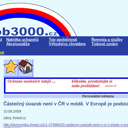
t
Nabídka uchazečů
Top společnosti
Řemesla a služby
Akce/soutěže
Výhody/co chystáme
Tiskové zprávy
vat
Personální reklama
Částečný úvazek není v ČR v módě. V Evropě je podsta
10.08.2009
zdroj: ihned.cz
http://ekonomika.ihned.cz/c1-37996620-castecny-uvazek-neni-v-cr-v-mode-v-ev