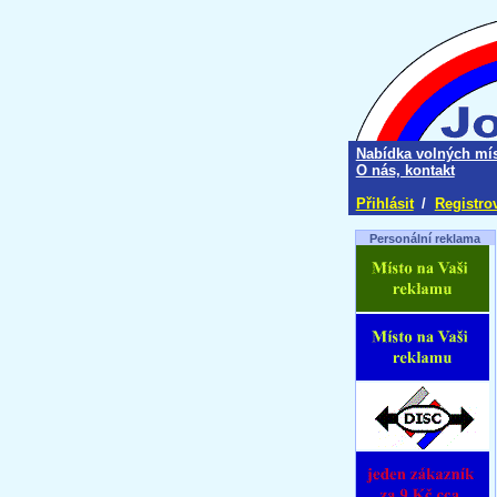
Nabídka volných mís
O nás, kontakt
Přihlásit
/
Registro
Personální reklama