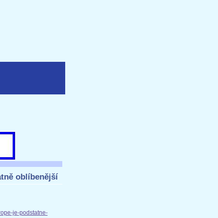
tně oblíbenější
rope-je-podstatne-