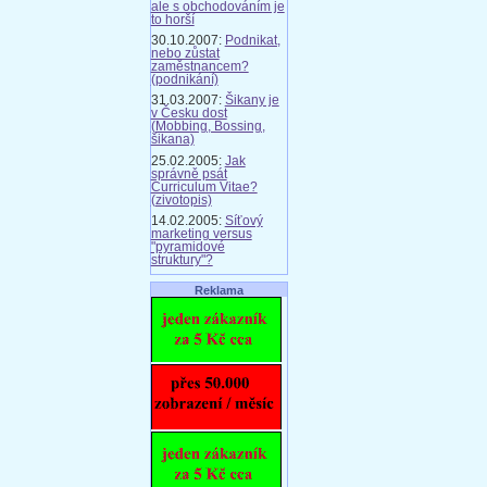
ale s obchodováním je
to horší
30.10.2007:
Podnikat,
nebo zůstat
zaměstnancem?
(podnikání)
31.03.2007:
Šikany je
v Česku dost
(Mobbing, Bossing,
šikana)
25.02.2005:
Jak
správně psát
Curriculum Vitae?
(zivotopis)
14.02.2005:
Síťový
marketing versus
"pyramidové
struktury"?
Reklama