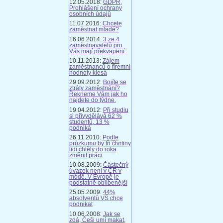
12.05.2018:
GDPR,
Prohlášení ochrany
osobních údajů
11.07.2016:
Chcete
zaměstnat mladé?
16.06.2014:
3 ze 4
zaměstnavatelů pro
Vás mají překvapení.
10.11.2013:
Zájem
zaměstnanců o firemní
hodnoty klesá
29.09.2012:
Bojíte se
ztráty zaměstnání?
Řekneme Vám jak ho
najdete do týdne.
19.04.2012:
Při studiu
si přivydělává 62 %
studentů, 13 %
podniká
26.11.2010:
Podle
průzkumu by tři čtvrtiny
lidí chtěly do roka
změnit práci
10.08.2009:
Částečný
úvazek není v ČR v
módě. V Evropě je
podstatně oblíbenější
25.05.2009:
44%
absolventů VŠ chce
podnikat
10.06.2008:
Jak se
zdá, Češi umí makat,