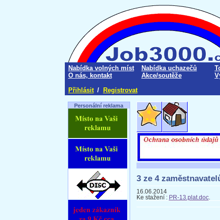
Nabídka volných míst
Nabídka uchazečů
T
O nás, kontakt
Akce/soutěže
V
Přihlásit
/
Registrovat
Personální reklama
3 ze 4 zaměstnavatel
16.06.2014
Ke stažení :
PR-13.plat.doc
.