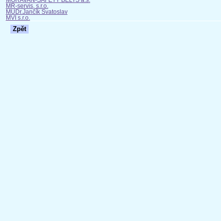
MORAVAN-SAFETY BELTS a.s.
MR-servis, s.r.o.
MUDr.Jančík Svatoslav
MVI s.r.o.
Zpět