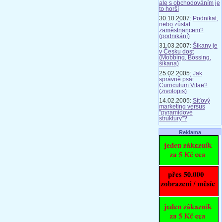
ale s obchodováním je
to horší
30.10.2007:
Podnikat,
nebo zůstat
zaměstnancem?
(podnikání)
31.03.2007:
Šikany je
v Česku dost
(Mobbing, Bossing,
šikana)
25.02.2005:
Jak
správně psát
Curriculum Vitae?
(zivotopis)
14.02.2005:
Síťový
marketing versus
"pyramidové
struktury"?
Reklama