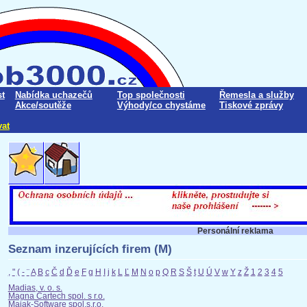
t
Nabídka uchazečů
Top společnosti
Řemesla a služby
Akce/soutěže
Výhody/co chystáme
Tiskové zprávy
vat
Personální reklama
Seznam inzerujících firem (M)
,
"
(
-
¨
A
B
c
Č
d
Ď
e
F
g
H
I
j
k
L
Ľ
M
N
o
p
Q
R
S
Š
t
U
Ú
V
w
Y
z
Ž
1
2
3
4
5
Madias, v. o. s.
Magna Cartech spol. s r.o.
Majak-Software spol.s.r.o.