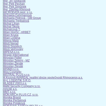
Mgr. Jiří Sedláček
Mgr. Petr Pechan
Mgr. Petr Šimůnek
Mgr. Zdeňka Křenová
MICRODATA spol. s r.o.
Michaela Fuhrmanová
Michaela Petrová - GM Group
Michaela Trejbalová
Michal Lihan
Michal Škola
Michalcová T.
Milan Horčic - ARBET
Milan Krupa
Milan Leština
Milena Malá
Miloš Nerad
Miloš Sismilich
Miloš Velčovský
MIPESA s.r.o.
Mirage International
Miroslav Fidler
Miroslav Zelený - MZ
Miroslav Zlesák
Miroslav Zlesák
MISIMA s.r.o.
Miss Cosmetic
MISTRAL PLUS s.r.o.
M.Kozová AVAREAL realitní divize společnosti Rhinoceros,a.s.
M+L LOGISTIK S.R.O.
MLÁDEŽ 2003 o.s.
M&M Security Company s.r.o.
mmcité a.s.
MMT s.r.o.
MON ARCH PLUS CZ, s.r.o.
Monika Braná
Monika Peršalová
Monika Poláková