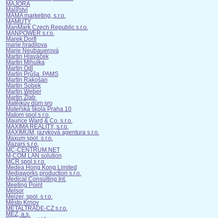
MAJORA
Malířství
MAMA marketing, s.r.o.
MAMUTY
ManMark Czech Republic s.r.o.
MANPOWER s.r.o.
Marek Dorfl
marie hradilova
Marie Neubauerová
Martin Hlaváček
Martin Mihulka
Martin Odl
Martin Průša, PAMS
Martin Rakošan
Martin Sobek
Martin Weber
Martin Žlab
Matějkův dům sro
Mateřská škola Praha 10
Matom spol.s r.o.
Maurice Ward & Co. s.r.o.
MAXIMA REALITY, s.r.o.
MAXIMUM, jazyková agentura s.r.o.
Maxum spol. s r.o.
Mazars s.r.o.
MC-CENTRUM.NET
M-COM LAN solution
MCR spol.s r.o.
Medea Hong Kong Limited
Mediaworks production s.r.o.
Medical Consulting Int.
Meeting Point
Melsor
Melzer, spol. s r.o.
Město Krnov
METALTRADE-CZ s.r.o.
MEZ, a.s.