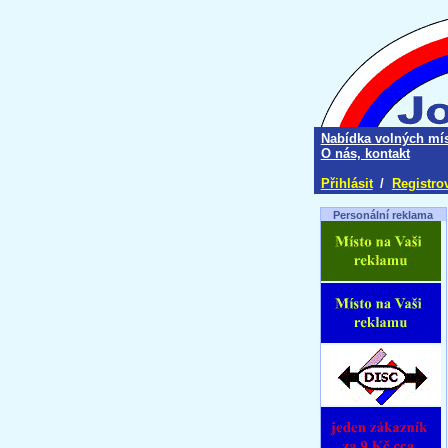
Nabídka volných mís
O nás, kontakt
Přihlásit
/
Registro
Personální reklama