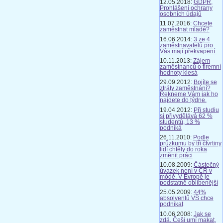
12.05.2018:
GDPR,
Prohlášení ochrany
osobních údajů
11.07.2016:
Chcete
zaměstnat mladé?
16.06.2014:
3 ze 4
zaměstnavatelů pro
Vás mají překvapení.
10.11.2013:
Zájem
zaměstnanců o firemní
hodnoty klesá
29.09.2012:
Bojíte se
ztráty zaměstnání?
Řekneme Vám jak ho
najdete do týdne.
19.04.2012:
Při studiu
si přivydělává 62 %
studentů, 13 %
podniká
26.11.2010:
Podle
průzkumu by tři čtvrtiny
lidí chtěly do roka
změnit práci
10.08.2009:
Částečný
úvazek není v ČR v
módě. V Evropě je
podstatně oblíbenější
25.05.2009:
44%
absolventů VŠ chce
podnikat
10.06.2008:
Jak se
zdá, Češi umí makat,