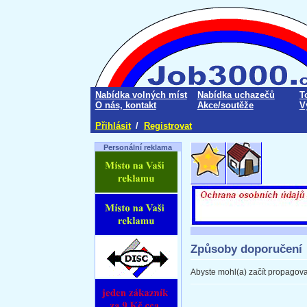
Nabídka volných míst
Nabídka uchazečů
T
O nás, kontakt
Akce/soutěže
V
Přihlásit
/
Registrovat
Personální reklama
Způsoby doporučení
Abyste mohl(a) začít propagov