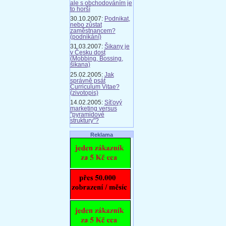
ale s obchodováním je
to horší
30.10.2007:
Podnikat,
nebo zůstat
zaměstnancem?
(podnikání)
31.03.2007:
Šikany je
v Česku dost
(Mobbing, Bossing,
šikana)
25.02.2005:
Jak
správně psát
Curriculum Vitae?
(zivotopis)
14.02.2005:
Síťový
marketing versus
"pyramidové
struktury"?
Reklama