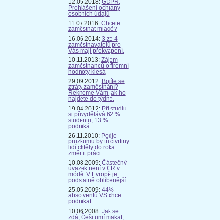
12.05.2018:
GDPR,
Prohlášení ochrany
osobních údajů
11.07.2016:
Chcete
zaměstnat mladé?
16.06.2014:
3 ze 4
zaměstnavatelů pro
Vás mají překvapení.
10.11.2013:
Zájem
zaměstnanců o firemní
hodnoty klesá
29.09.2012:
Bojíte se
ztráty zaměstnání?
Řekneme Vám jak ho
najdete do týdne.
19.04.2012:
Při studiu
si přivydělává 62 %
studentů, 13 %
podniká
26.11.2010:
Podle
průzkumu by tři čtvrtiny
lidí chtěly do roka
změnit práci
10.08.2009:
Částečný
úvazek není v ČR v
módě. V Evropě je
podstatně oblíbenější
25.05.2009:
44%
absolventů VŠ chce
podnikat
10.06.2008:
Jak se
zdá, Češi umí makat,