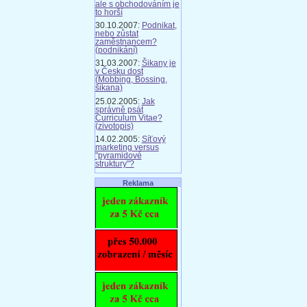
ale s obchodováním je
to horší
30.10.2007:
Podnikat,
nebo zůstat
zaměstnancem?
(podnikání)
31.03.2007:
Šikany je
v Česku dost
(Mobbing, Bossing,
šikana)
25.02.2005:
Jak
správně psát
Curriculum Vitae?
(zivotopis)
14.02.2005:
Síťový
marketing versus
"pyramidové
struktury"?
Reklama