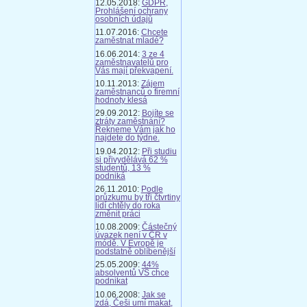
12.05.2018:
GDPR,
Prohlášení ochrany
osobních údajů
11.07.2016:
Chcete
zaměstnat mladé?
16.06.2014:
3 ze 4
zaměstnavatelů pro
Vás mají překvapení.
10.11.2013:
Zájem
zaměstnanců o firemní
hodnoty klesá
29.09.2012:
Bojíte se
ztráty zaměstnání?
Řekneme Vám jak ho
najdete do týdne.
19.04.2012:
Při studiu
si přivydělává 62 %
studentů, 13 %
podniká
26.11.2010:
Podle
průzkumu by tři čtvrtiny
lidí chtěly do roka
změnit práci
10.08.2009:
Částečný
úvazek není v ČR v
módě. V Evropě je
podstatně oblíbenější
25.05.2009:
44%
absolventů VŠ chce
podnikat
10.06.2008:
Jak se
zdá, Češi umí makat,