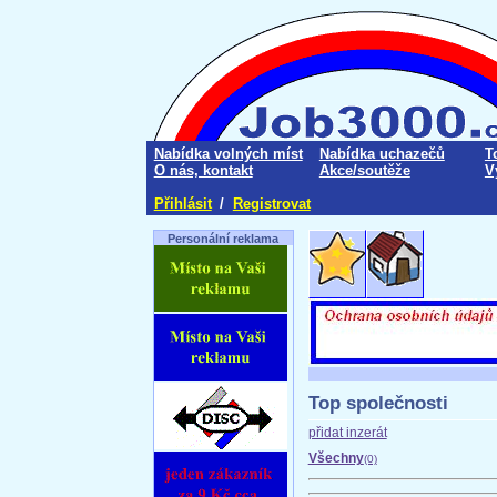
Nabídka volných míst
Nabídka uchazečů
T
O nás, kontakt
Akce/soutěže
V
Přihlásit
/
Registrovat
Personální reklama
Top společnosti
přidat inzerát
Všechny
(0)