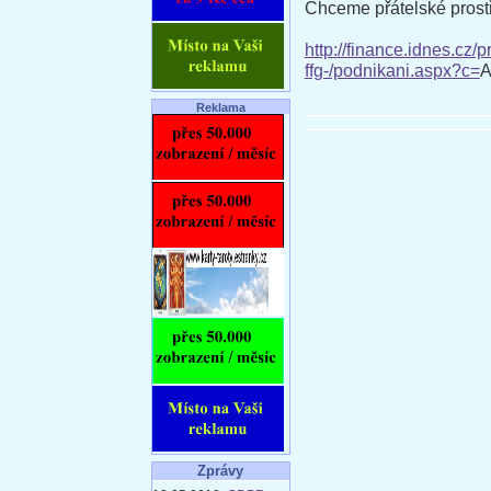
Chceme přátelské prostře
http://finance.idnes.cz
ffg-/podnikani.aspx?c=
A
Reklama
Zprávy