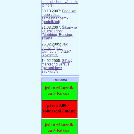
ale s obchodováním je
to horší
30.10.2007:
Podnikat,
nebo zůstat
zaměstnancem?
(podnikání)
31.03.2007:
Šikany je
v Česku dost
(Mobbing, Bossing,
šikana)
25.02.2005:
Jak
správně psát
Curriculum Vitae?
(zivotopis)
14.02.2005:
Síťový
marketing versus
"pyramidové
struktury"?
Reklama