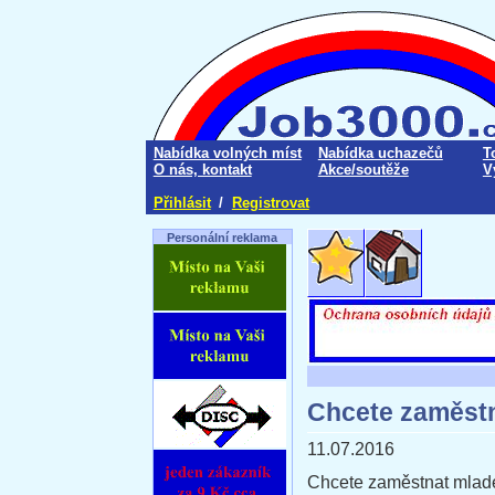
Nabídka volných míst
Nabídka uchazečů
T
O nás, kontakt
Akce/soutěže
V
Přihlásit
/
Registrovat
Personální reklama
Chcete zaměst
11.07.2016
Chcete zaměstnat mladé?