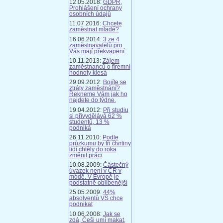
12.05.2018:
GDPR,
Prohlášení ochrany
osobních údajů
11.07.2016:
Chcete
zaměstnat mladé?
16.06.2014:
3 ze 4
zaměstnavatelů pro
Vás mají překvapení.
10.11.2013:
Zájem
zaměstnanců o firemní
hodnoty klesá
29.09.2012:
Bojíte se
ztráty zaměstnání?
Řekneme Vám jak ho
najdete do týdne.
19.04.2012:
Při studiu
si přivydělává 62 %
studentů, 13 %
podniká
26.11.2010:
Podle
průzkumu by tři čtvrtiny
lidí chtěly do roka
změnit práci
10.08.2009:
Částečný
úvazek není v ČR v
módě. V Evropě je
podstatně oblíbenější
25.05.2009:
44%
absolventů VŠ chce
podnikat
10.06.2008:
Jak se
zdá, Češi umí makat,