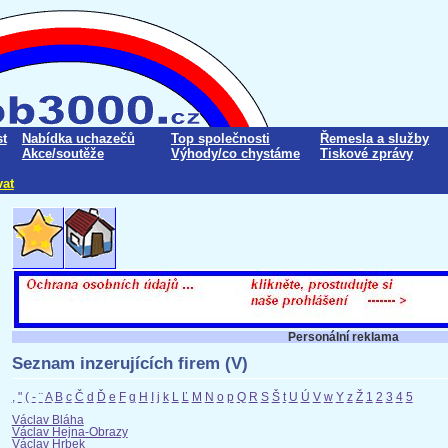
t
Nabídka uchazečů
Top společnosti
Řemesla a služby
Akce/soutěže
Výhody/co chystáme
Tiskové zprávy
vat
Personální reklama
Seznam inzerujících firem (V)
,
"
(
-
¨
A
B
c
Č
d
Ď
e
F
g
H
I
j
k
L
Ľ
M
N
o
p
Q
R
S
Š
t
U
Ú
V
w
Y
z
Ž
1
2
3
4
5
Václav Bláha
Václav Hejna-Obrazy
Václav Hrbek