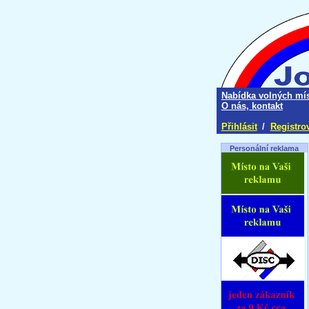
Nabídka volných mís
O nás, kontakt
Přihlásit
/
Registro
Personální reklama