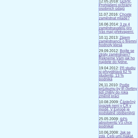
12.05.2018:
GDPR,
Prohlášení ochrany
osobních údajů
11.07.2016:
Chcete
zaměstnat mladé?
16.06.2014:
3 ze 4
zaměstnavatelů pro
Vás mají překvapení.
10.11.2013:
Zájem
zaměstnanců o firemní
hodnoty klesá
29.09.2012:
Bojíte se
ztráty zaměstnání?
Řekneme Vám jak ho
najdete do týdne.
19.04.2012:
Při studiu
si přivydělává 62 %
studentů, 13 %
podniká
26.11.2010:
Podle
průzkumu by tři čtvrtiny
lidí chtěly do roka
změnit práci
10.08.2009:
Částečný
úvazek není v ČR v
módě. V Evropě je
podstatně oblíbenější
25.05.2009:
44%
absolventů VŠ chce
podnikat
10.06.2008:
Jak se
zdá, Češi umí makat,