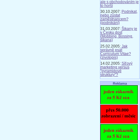
ale s obchodováním je
to horší
30.10.2007:
Podnikat,
nebo zůstat
zaměstnancem?
(podnikání)
31.03.2007:
Šikany je
v Česku dost
(Mobbing, Bossing,
šikana)
25.02.2005:
Jak
správně psát
Curriculum Vitae?
(zivotopis)
14.02.2005:
Síťový
marketing versus
"pyramidové
struktury"?
Reklama