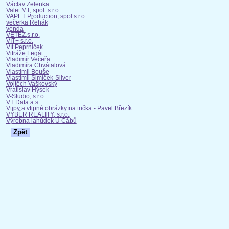
Václav Zelenka
Valet MT, spol. s r.o.
VAPET Production, spol.s r.o.
večerka Řehák
venda
VETEZ,s.r.o.
VIT+ s.r.o.
Vít Peprníček
Vitráže Legát
Vladimír Večeřa
Vladimíra Chvátalová
Vlastimil Bouše
Vlastimil Šimíček-Silver
Vojtěch Vaškovský
Vratislav Hýsek
V-Studio, s.r.o.
VT Data a.s.
Vtipy a vtipné obrázky na trička - Pavel Březík
VÝBĚR REALITY, s.r.o.
Výrobna lahůdek U Cábů
Zpět