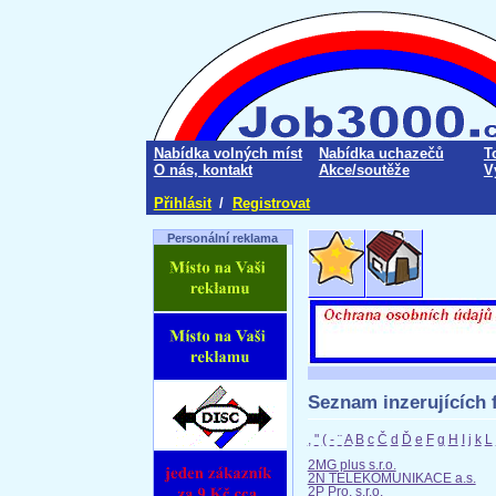
Nabídka volných míst
Nabídka uchazečů
T
O nás, kontakt
Akce/soutěže
V
Přihlásit
/
Registrovat
Personální reklama
Seznam inzerujících f
,
"
(
-
¨
A
B
c
Č
d
Ď
e
F
g
H
I
j
k
L
2MG plus s.r.o.
2N TELEKOMUNIKACE a.s.
2P Pro, s.r.o.