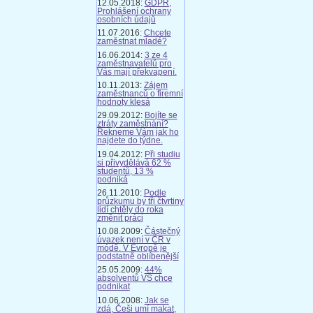
12.05.2018:
GDPR,
Prohlášení ochrany
osobních údajů
11.07.2016:
Chcete
zaměstnat mladé?
16.06.2014:
3 ze 4
zaměstnavatelů pro
Vás mají překvapení.
10.11.2013:
Zájem
zaměstnanců o firemní
hodnoty klesá
29.09.2012:
Bojíte se
ztráty zaměstnání?
Řekneme Vám jak ho
najdete do týdne.
19.04.2012:
Při studiu
si přivydělává 62 %
studentů, 13 %
podniká
26.11.2010:
Podle
průzkumu by tři čtvrtiny
lidí chtěly do roka
změnit práci
10.08.2009:
Částečný
úvazek není v ČR v
módě. V Evropě je
podstatně oblíbenější
25.05.2009:
44%
absolventů VŠ chce
podnikat
10.06.2008:
Jak se
zdá, Češi umí makat,