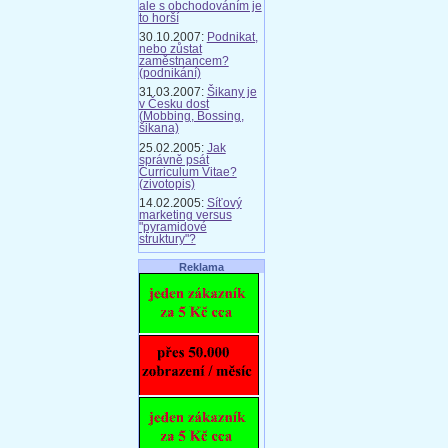
ale s obchodováním je
to horší
30.10.2007:
Podnikat,
nebo zůstat
zaměstnancem?
(podnikání)
31.03.2007:
Šikany je
v Česku dost
(Mobbing, Bossing,
šikana)
25.02.2005:
Jak
správně psát
Curriculum Vitae?
(zivotopis)
14.02.2005:
Síťový
marketing versus
"pyramidové
struktury"?
Reklama