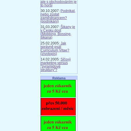
ale s obchodováním je
to horší
30.10.2007:
Podnikat,
nebo zůstat
zaměstnancem?
(podnikání)
31.03.2007:
Šikany je
v Česku dost
(Mobbing, Bossing,
šikana)
25.02.2005:
Jak
správně psát
Curriculum Vitae?
(zivotopis)
14.02.2005:
Síťový
marketing versus
"pyramidové
struktury"?
Reklama