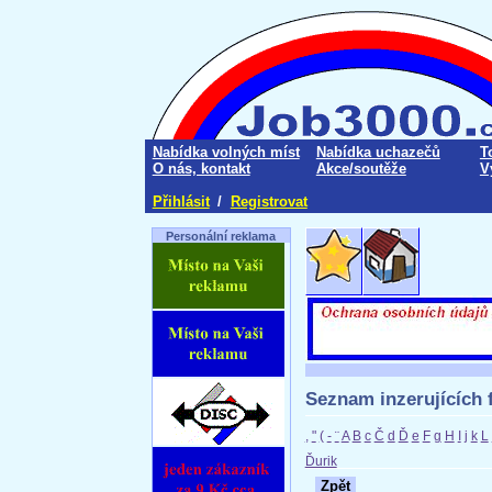
Nabídka volných míst
Nabídka uchazečů
T
O nás, kontakt
Akce/soutěže
V
Přihlásit
/
Registrovat
Personální reklama
Seznam inzerujících 
,
"
(
-
¨
A
B
c
Č
d
Ď
e
F
g
H
I
j
k
L
Ďurik
Zpět