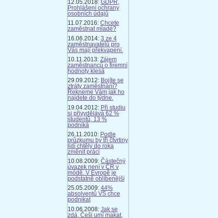
12.05.2018:
GDPR,
Prohlášení ochrany
osobních údajů
11.07.2016:
Chcete
zaměstnat mladé?
16.06.2014:
3 ze 4
zaměstnavatelů pro
Vás mají překvapení.
10.11.2013:
Zájem
zaměstnanců o firemní
hodnoty klesá
29.09.2012:
Bojíte se
ztráty zaměstnání?
Řekneme Vám jak ho
najdete do týdne.
19.04.2012:
Při studiu
si přivydělává 62 %
studentů, 13 %
podniká
26.11.2010:
Podle
průzkumu by tři čtvrtiny
lidí chtěly do roka
změnit práci
10.08.2009:
Částečný
úvazek není v ČR v
módě. V Evropě je
podstatně oblíbenější
25.05.2009:
44%
absolventů VŠ chce
podnikat
10.06.2008:
Jak se
zdá, Češi umí makat,