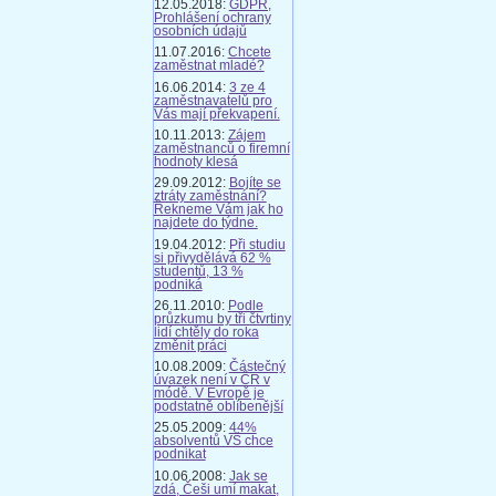
12.05.2018:
GDPR,
Prohlášení ochrany
osobních údajů
11.07.2016:
Chcete
zaměstnat mladé?
16.06.2014:
3 ze 4
zaměstnavatelů pro
Vás mají překvapení.
10.11.2013:
Zájem
zaměstnanců o firemní
hodnoty klesá
29.09.2012:
Bojíte se
ztráty zaměstnání?
Řekneme Vám jak ho
najdete do týdne.
19.04.2012:
Při studiu
si přivydělává 62 %
studentů, 13 %
podniká
26.11.2010:
Podle
průzkumu by tři čtvrtiny
lidí chtěly do roka
změnit práci
10.08.2009:
Částečný
úvazek není v ČR v
módě. V Evropě je
podstatně oblíbenější
25.05.2009:
44%
absolventů VŠ chce
podnikat
10.06.2008:
Jak se
zdá, Češi umí makat,