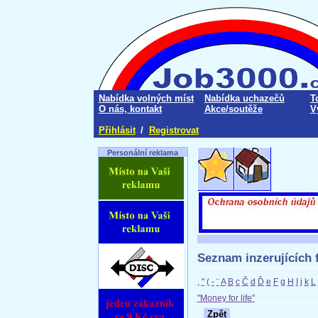
Nabídka volných míst
Nabídka uchazečů
T
O nás, kontakt
Akce/soutěže
V
Přihlásit
/
Registrovat
Personální reklama
Seznam inzerujících f
,
"
(
-
¨
A
B
c
Č
d
Ď
e
F
g
H
I
j
k
L
"Money for life"
Zpět