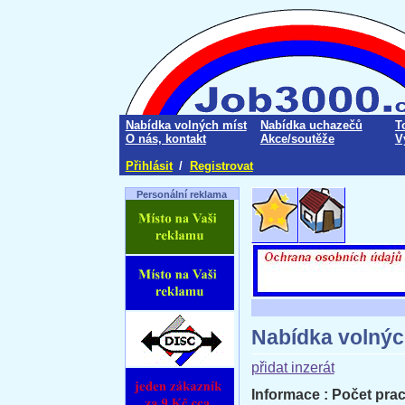
Nabídka volných míst
Nabídka uchazečů
T
O nás, kontakt
Akce/soutěže
V
Přihlásit
/
Registrovat
Personální reklama
Nabídka volnýc
přidat inzerát
Informace : Počet prac