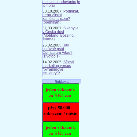
ale s obchodováním je
to horší
30.10.2007:
Podnikat,
nebo zůstat
zaměstnancem?
(podnikání)
31.03.2007:
Šikany je
v Česku dost
(Mobbing, Bossing,
šikana)
25.02.2005:
Jak
správně psát
Curriculum Vitae?
(zivotopis)
14.02.2005:
Síťový
marketing versus
"pyramidové
struktury"?
Reklama