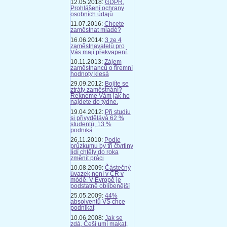
12.05.2018:
GDPR,
Prohlášení ochrany
osobních údajů
11.07.2016:
Chcete
zaměstnat mladé?
16.06.2014:
3 ze 4
zaměstnavatelů pro
Vás mají překvapení.
10.11.2013:
Zájem
zaměstnanců o firemní
hodnoty klesá
29.09.2012:
Bojíte se
ztráty zaměstnání?
Řekneme Vám jak ho
najdete do týdne.
19.04.2012:
Při studiu
si přivydělává 62 %
studentů, 13 %
podniká
26.11.2010:
Podle
průzkumu by tři čtvrtiny
lidí chtěly do roka
změnit práci
10.08.2009:
Částečný
úvazek není v ČR v
módě. V Evropě je
podstatně oblíbenější
25.05.2009:
44%
absolventů VŠ chce
podnikat
10.06.2008:
Jak se
zdá, Češi umí makat,