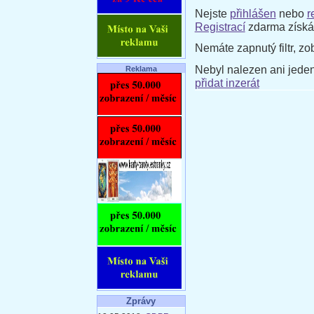
Nejste
přihlášen
nebo
r
Registrací
zdarma získát
Nemáte zapnutý filtr, zo
Nebyl nalezen ani jeden
Reklama
přidat inzerát
Zprávy