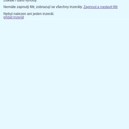
získáte i další výhody.
Nemáte zapnutý filtr, zobrazují se všechny inzeráty.
Zapnout a nastavit filtr
Nebyl nalezen ani jeden inzerát.
přidat inzerát