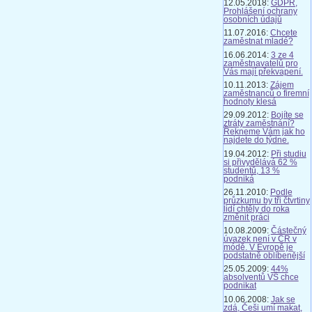
12.05.2018:
GDPR,
Prohlášení ochrany
osobních údajů
11.07.2016:
Chcete
zaměstnat mladé?
16.06.2014:
3 ze 4
zaměstnavatelů pro
Vás mají překvapení.
10.11.2013:
Zájem
zaměstnanců o firemní
hodnoty klesá
29.09.2012:
Bojíte se
ztráty zaměstnání?
Řekneme Vám jak ho
najdete do týdne.
19.04.2012:
Při studiu
si přivydělává 62 %
studentů, 13 %
podniká
26.11.2010:
Podle
průzkumu by tři čtvrtiny
lidí chtěly do roka
změnit práci
10.08.2009:
Částečný
úvazek není v ČR v
módě. V Evropě je
podstatně oblíbenější
25.05.2009:
44%
absolventů VŠ chce
podnikat
10.06.2008:
Jak se
zdá, Češi umí makat,