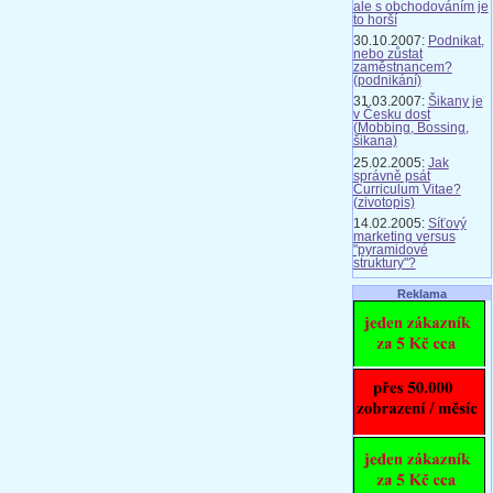
ale s obchodováním je
to horší
30.10.2007:
Podnikat,
nebo zůstat
zaměstnancem?
(podnikání)
31.03.2007:
Šikany je
v Česku dost
(Mobbing, Bossing,
šikana)
25.02.2005:
Jak
správně psát
Curriculum Vitae?
(zivotopis)
14.02.2005:
Síťový
marketing versus
"pyramidové
struktury"?
Reklama