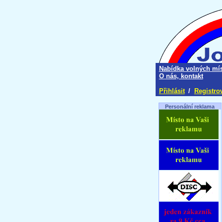
Nabídka volných mís
O nás, kontakt
Přihlásit
/
Registro
Personální reklama