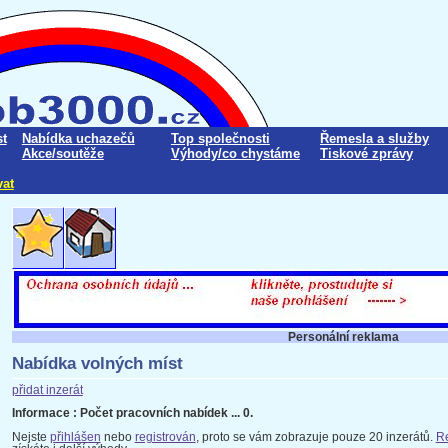
t
Nabídka uchazečů
Top společnosti
Řemesla a služby
Akce/soutěže
Výhody/co chystáme
Tiskové zprávy
vat
Personální reklama
Nabídka volných míst
přidat inzerát
Informace : Počet pracovních nabídek ... 0.
Nejste
přihlášen
nebo
registrován
, proto se vám zobrazuje pouze 20 inzerátů.
Re