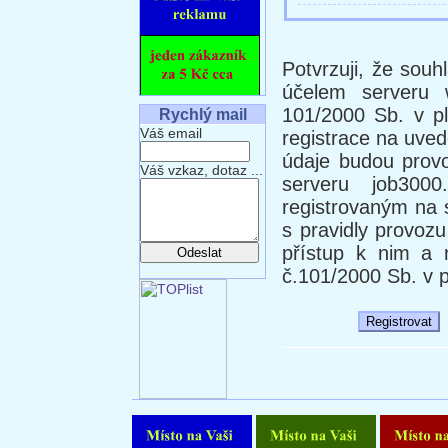
Potvrzuji, že sou
účelem serveru
101/2000 Sb. v p
Rychlý mail
Váš email
registrace na uve
údaje budou provo
Váš vzkaz, dotaz ...
serveru job300
registrovaným na 
s pravidly provoz
přístup k nim a
č.101/2000 Sb. v 