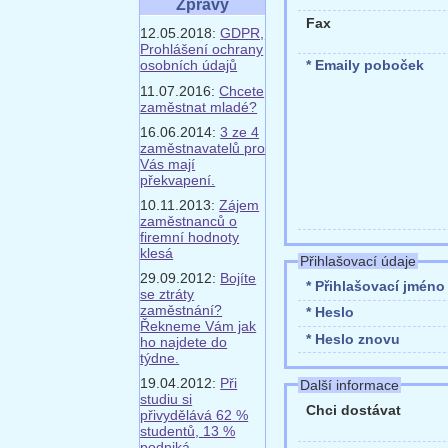
Zprávy
Fax
12.05.2018:
GDPR,
Prohlášení ochrany
osobních údajů
* Emaily poboček
11.07.2016:
Chcete
zaměstnat mladé?
16.06.2014:
3 ze 4
zaměstnavatelů pro
Vás mají
překvapení.
10.11.2013:
Zájem
zaměstnanců o
firemní hodnoty
klesá
Přihlašovací údaje
29.09.2012:
Bojíte
* Přihlašovací jméno
se ztráty
zaměstnání?
* Heslo
Řekneme Vám jak
* Heslo znovu
ho najdete do
týdne.
19.04.2012:
Při
Další informace
studiu si
Chci dostávat
přivydělává 62 %
studentů, 13 %
podniká