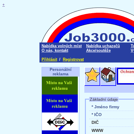
+
Nabídka volných míst
Nabídka uchazečů
T
O nás, kontakt
Akce/soutěže
V
Přihlásit
/
Registrovat
Personální
reklama
Základní údaje
* Jméno firmy
* IČO
DIČ
WWW