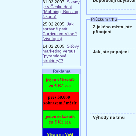
Doporučuji ubytován
31.03.2007:
Šikany
je v Česku dost
(Mobbing, Bossing,
šikana)
Průzkum trhu
25.02.2005:
Jak
Z jakého místa jste
správně psát
připojeni
Curriculum Vitae?
(zivotopis)
14.02.2005:
Síťový
marketing versus
Jak jste pripojeni
"pyramidové
struktury"?
Reklama
Výhody na trhu