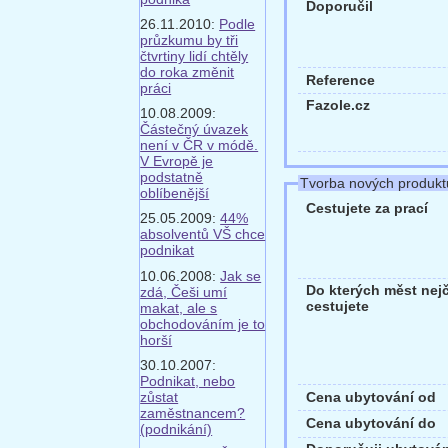
Doporučil
26.11.2010:
Podle
průzkumu by tři
čtvrtiny lidí chtěly
do roka změnit
Reference
práci
Fazole.cz
10.08.2009:
Částečný úvazek
není v ČR v módě.
V Evropě je
podstatně
Tvorba nových produkt
oblíbenější
Cestujete za prací
25.05.2009:
44%
absolventů VŠ chce
podnikat
10.06.2008:
Jak se
Do kterých měst nejč
zdá, Češi umí
cestujete
makat, ale s
obchodováním je to
horší
30.10.2007:
Podnikat, nebo
zůstat
Cena ubytování od
zaměstnancem?
Cena ubytování do
(podnikání)